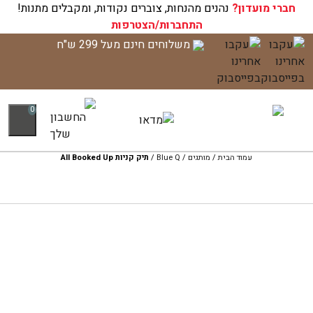
חברי מועדון?
עגלת הקניות שלך ריקה כעת!
נהנים מהנחות, צוברים נקודות, ומקבלים מתנות!
התחברות/הצטרפות
לג
משלוחים חינם מעל 299 ש"ח
תוכן
0
עמוד הבית
/
מותגים
/
Blue Q
/
תיק קניות All Booked Up