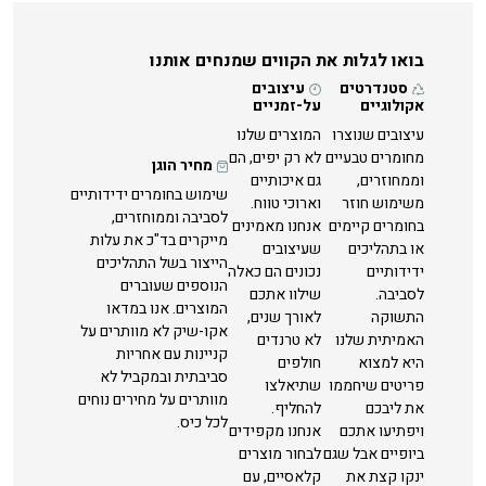
בואו לגלות את הקווים שמנחים אותנו
סטנדרטים
עיצובים
אקולוגיים
על-זמניים
עיצובים שנוצרו
המוצרים שלנו
מחומרים טבעיים
לא רק יפים, הם
מחיר הוגן
וממחוזרים,
גם איכותיים
שימוש בחומרים ידידותיים
משימוש חוזר
וארוכי טווח.
לסביבה וממוחזרים,
בחומרים קיימים
אנחנו מאמינים
מייקרים בד"כ את עלות
או בתהליכים
שעיצובים
הייצור בשל התהליכים
ידידותיים
נכונים הם כאלה
הנוספים שעוברים
לסביבה.
שילוו אתכם
המוצרים. אנו במדאו
התשוקה
לאורך שנים,
אקו-שיק לא מוותרים על
האמיתית שלנו
לא טרנדים
קניינות עם אחריות
היא למצוא
חולפים
סביבתית ובמקביל לא
פריטים שיחממו
שתיאלצו
מוותרים על מחירים נוחים
את ליבכם
להחליף.
לכל כיס.
ויפתיעו אתכם
אנחנו מקפידים
ביופיים אבל שגם
לבחור מוצרים
ינקו קצת את
קלאסיים, עם