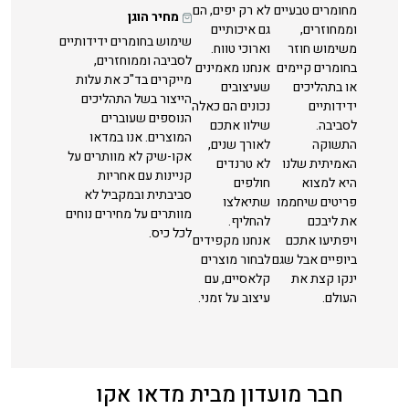
מחומרים טבעיים
לא רק יפים, הם
מחיר הוגן
וממחוזרים,
גם איכותיים
שימוש בחומרים ידידותיים
משימוש חוזר
וארוכי טווח.
לסביבה וממוחזרים,
בחומרים קיימים
אנחנו מאמינים
מייקרים בד"כ את עלות
או בתהליכים
שעיצובים
הייצור בשל התהליכים
ידידותיים
נכונים הם כאלה
הנוספים שעוברים
לסביבה.
שילוו אתכם
המוצרים. אנו במדאו
התשוקה
לאורך שנים,
אקו-שיק לא מוותרים על
האמיתית שלנו
לא טרנדים
קניינות עם אחריות
היא למצוא
חולפים
סביבתית ובמקביל לא
פריטים שיחממו
שתיאלצו
מוותרים על מחירים נוחים
את ליבכם
להחליף.
לכל כיס.
ויפתיעו אתכם
אנחנו מקפידים
ביופיים אבל שגם
לבחור מוצרים
ינקו קצת את
קלאסיים, עם
העולם.
עיצוב על זמני.
חבר מועדון מבית מדאו אקו