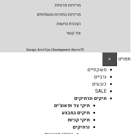
מדיניות פרטיות
מדיניות החזרות ומשלוחים
הצהרת נגישות
צור קשר
Design:
Amit Elya
| Development:
AtarimTR
תפריט
×
משקפיים
גרביים
כובעים
SALE
תיקים ונרתיקים
תיקי צד ופאוצ'ים
תיקים במבצע
תיקי קניות
נרתיקים