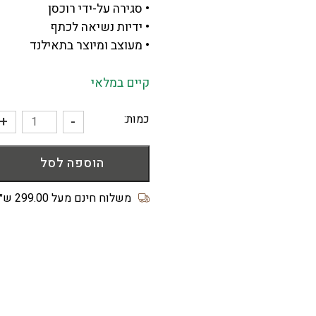
• סגירה על-ידי רוכסן
• ידיות נשיאה לכתף
• מעוצב ומיוצר בתאילנד
קיים במלאי
כמות:
+
-
כמות
של
הוספה לסל
תיק
Octa
לבן
משלוח חינם מעל 299.00 ש״ח