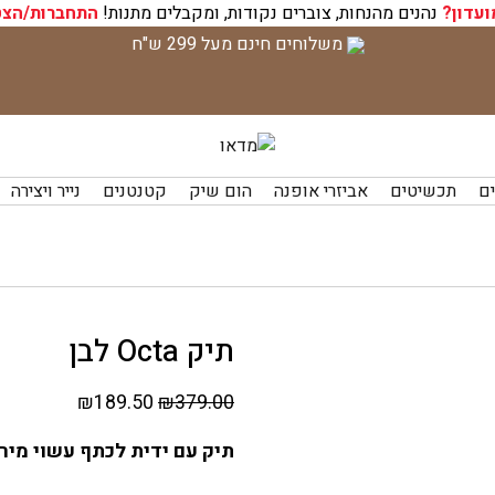
ועדון?
נהנים מהנחות, צוברים נקודות, ומקבלים מתנות!
התחברות/הצט
משלוחים חינם מעל 299 ש"ח
ים
תכשיטים
אביזרי אופנה
הום שיק
קטנטנים
נייר ויצירה
תיק Octa לבן
המחיר
המחיר
₪
189.50
₪
379.00
המקורי
הנוכחי
תיק עם ידית לכתף עשוי מירי
היה:
הוא:
₪189.50.
₪379.00.