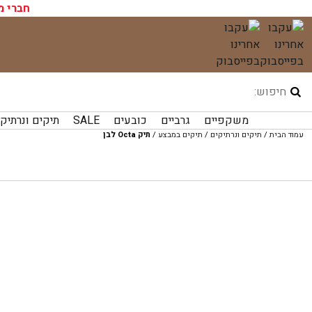
עגלת הקניות שלך ריקה כעת!
חברי מ
לג
תוכן
משקפיים
גרביים
כובעים
SALE
תיקים ונרתיק
עמוד הבית
/
תיקים ונרתיקים
/
תיקים במבצע
/
תיק Octa לבן