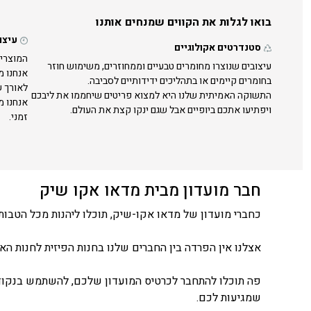
בואו לגלות את הקווים שמנחים אותנו
עיצו
סטנדרטים אקולוגיים
המוצרים
עיצובים שנוצרו מחומרים טבעיים וממחוזרים, משימוש חוזר
אנחנו מ
בחומרים קיימים או בתהליכים ידידותיים לסביבה.
לאורך ש
התשוקה האמיתית שלנו היא למצוא פריטים שיחממו את ליבכם
אנחנו מ
ויפתיעו אתכם ביופיים אבל שגם ינקו קצת את העולם.
זמני.
חבר מועדון מבית מדאו אקו שיק
כחברי מועדון של מדאו אקו-שיק, תוכלו ליהנות מכל הטבות 
אצלנו אין הפרדה בין החברים שלנו בחנות הפיזית לחנות האונ
פה תוכלו להתחבר לכרטיס המועדון שלכם, להשתמש בנקודו
שמגיעות לכם.