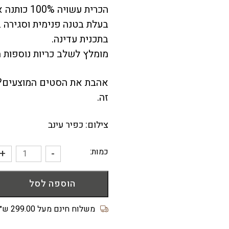
הכרית עשויה 100% כותנה איכותית ונעימה למגע.
בעלת בטנה פנימית וסגירה בר
בתכנית עדינה.
מומלץ לשלב
כריות נוספות
מ
אהבת את הסטים המוצעים? 
זה.
צילום: כפיר עינב
כמות:
+
-
כמות
של
הוספה לסל
כרית
סרוגה
"פופקורן"
משלוח חינם מעל 299.00 ש״ח
בצבע