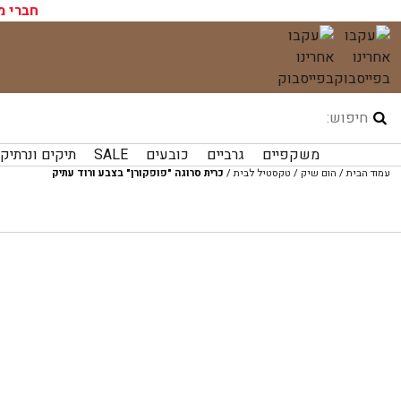
עגלת הקניות שלך ריקה כעת!
חברי מ
לג
תוכן
משקפיים
גרביים
כובעים
SALE
תיקים ונרתיק
עמוד הבית
/
הום שיק
/
טקסטיל לבית
/
כרית סרוגה "פופקורן" בצבע ורוד עתיק