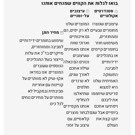
בואו לגלות את הקווים שמנחים אותנו
סטנדרטים
עיצובים
אקולוגיים
על-זמניים
עיצובים שנוצרו
המוצרים שלנו
מחומרים טבעיים
לא רק יפים, הם
מחיר הוגן
וממחוזרים,
גם איכותיים
שימוש בחומרים ידידותיים
משימוש חוזר
וארוכי טווח.
לסביבה וממוחזרים,
בחומרים קיימים
אנחנו מאמינים
מייקרים בד"כ את עלות
או בתהליכים
שעיצובים
הייצור בשל התהליכים
ידידותיים
נכונים הם כאלה
הנוספים שעוברים
לסביבה.
שילוו אתכם
המוצרים. אנו במדאו
התשוקה
לאורך שנים,
אקו-שיק לא מוותרים על
האמיתית שלנו
לא טרנדים
קניינות עם אחריות
היא למצוא
חולפים
סביבתית ובמקביל לא
פריטים שיחממו
שתיאלצו
מוותרים על מחירים נוחים
את ליבכם
להחליף.
לכל כיס.
ויפתיעו אתכם
אנחנו מקפידים
ביופיים אבל שגם
לבחור מוצרים
ינקו קצת את
קלאסיים, עם
העולם.
עיצוב על זמני.