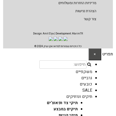
מדיניות החזרות ומשלוחים
הצהרת נגישות
צור קשר
Design:
Amit Elya
| Development:
AtarimTR
כל הזכויות שמורות למדאו אקו שיק 2024 ©
תפריט
×
משקפיים
גרביים
כובעים
SALE
תיקים ונרתיקים
תיקי צד ופאוצ'ים
תיקים במבצע
תיקי קניות