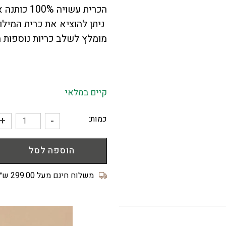
הכרית עשויה 100% כותנה איכותית נעימה למגע, בעלת סגירה ברוכסן.
ניתן להוציא את כרית המילו
מומלץ לשלב
כריות נוספות
מ
קיים במלאי
כמות:
+
-
כמות
של
הוספה לסל
כרית
סרוגה
בצבע
משלוח חינם מעל 299.00 ש״ח
מוקה
35/55