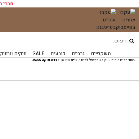
עגלת הקניות שלך ריקה כעת!
חברי מ
לג
תוכן
משקפיים
גרביים
כובעים
SALE
תיקים ונרתיק
עמוד הבית
/
הום שיק
/
טקסטיל לבית
/
כרית סרוגה בצבע מוקה 35/55