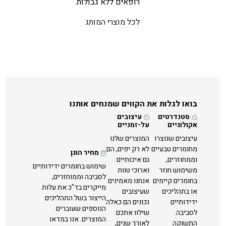
רופאים ללא גבולות.
לכל מוצרי המותג
בואו לגלות את הקווים שמנחים אותנו
סטנדרטים
עיצובים
אקולוגיים
על-זמניים
עיצובים שנוצרו
המוצרים שלנו
מחומרים טבעיים
לא רק יפים, הם
מחיר הוגן
וממחוזרים,
גם איכותיים
שימוש בחומרים ידידותיים
משימוש חוזר
וארוכי טווח.
לסביבה וממוחזרים,
בחומרים קיימים
אנחנו מאמינים
מייקרים בד"כ את עלות
או בתהליכים
שעיצובים
הייצור בשל התהליכים
ידידותיים
נכונים הם כאלה
הנוספים שעוברים
לסביבה.
שילוו אתכם
המוצרים. אנו במדאו
התשוקה
לאורך שנים,