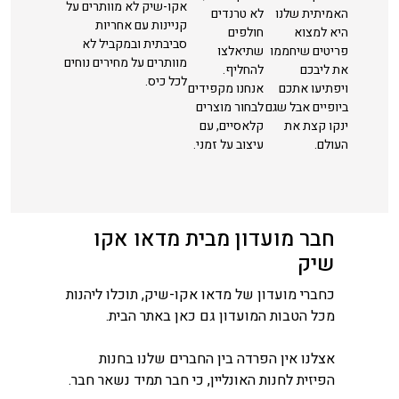
אקו-שיק לא מוותרים על
האמיתית שלנו
לא טרנדים
קניינות עם אחריות
היא למצוא
חולפים
סביבתית ובמקביל לא
פריטים שיחממו
שתיאלצו
מוותרים על מחירים נוחים
את ליבכם
להחליף.
לכל כיס.
ויפתיעו אתכם
אנחנו מקפידים
ביופיים אבל שגם
לבחור מוצרים
ינקו קצת את
קלאסיים, עם
העולם.
עיצוב על זמני.
חבר מועדון מבית מדאו אקו
שיק
כחברי מועדון של מדאו אקו-שיק, תוכלו ליהנות
מכל הטבות המועדון גם כאן באתר הבית.
אצלנו אין הפרדה בין החברים שלנו בחנות
הפיזית לחנות האונליין, כי חבר תמיד נשאר חבר.