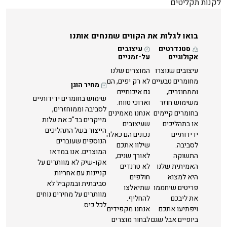
לקנות תקליטים
בואו לגלות את הקווים שמנחים אותנו
סטנדרטים
עיצובים
אקולוגיים
על-זמניים
עיצובים שנוצרו
המוצרים שלנו
מחומרים טבעיים
לא רק יפים, הם
מחיר הוגן
וממחוזרים,
גם איכותיים
שימוש בחומרים ידידותיים
משימוש חוזר
וארוכי טווח.
לסביבה וממוחזרים,
בחומרים קיימים
אנחנו מאמינים
מייקרים בד"כ את עלות
או בתהליכים
שעיצובים
הייצור בשל התהליכים
ידידותיים
נכונים הם כאלה
הנוספים שעוברים
לסביבה.
שילוו אתכם
המוצרים. אנו במדאו
התשוקה
לאורך שנים,
אקו-שיק לא מוותרים על
האמיתית שלנו
לא טרנדים
קניינות עם אחריות
היא למצוא
חולפים
סביבתית ובמקביל לא
פריטים שיחממו
שתיאלצו
מוותרים על מחירים נוחים
את ליבכם
להחליף.
לכל כיס.
ויפתיעו אתכם
אנחנו מקפידים
ביופיים אבל שגם
לבחור מוצרים