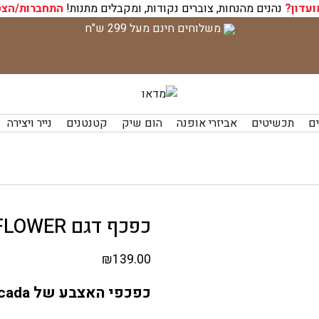
ועדון?
נהנים מהנחות, צוברים נקודות, ומקבלים מתנות!
התחברות/הצט
משלוחים חינם מעל 299 ש"ח
ים
תכשיטים
אביזרי אופנה
הום שיק
קטנטנים
נייר ויצירה
כפכף דגם SWEET FLOWER צבע סלמון-אפור
₪
139.00
כפכפי האצבע של Batucada – אקו-שיק צרפתי אמיתי!