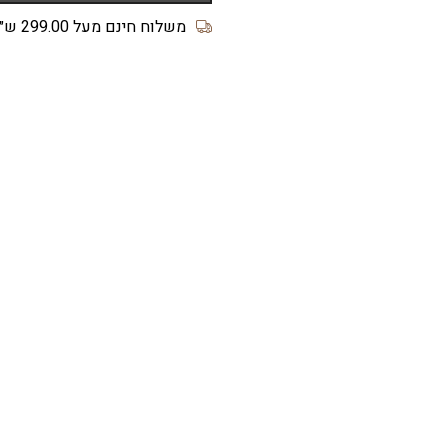
דגם
SWEET
משלוח חינם מעל 299.00 ש״ח
FLOWER
צבע
סלמון-אפור