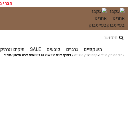
עגלת הקניות שלך ריקה כעת!
חברי מ
לג
תוכן
משקפיים
גרביים
כובעים
SALE
תיקים ונרתיק
עמוד הבית
/
ביגוד ואקססוריז
/
נעליים
/
כפכף דגם SWEET FLOWER צבע סלמון-אפור