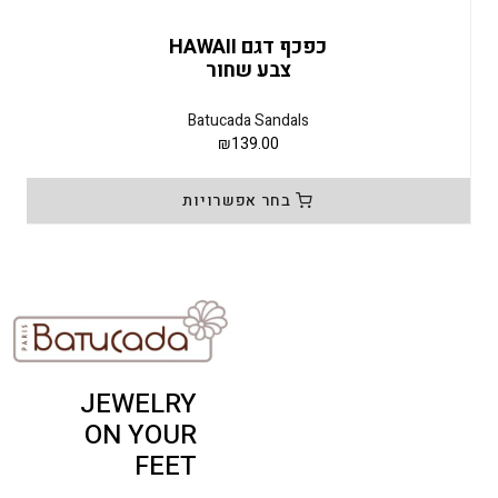
כפכף דגם HAWAII
צבע שחור
Batucada Sandals
₪
139.00
בחר אפשרויות
למוצר
למו
זה
זה
יש
יש
מספר
מספ
סוגים.
סוגי
ניתן
ניתן
לבחור
לבח
JEWELRY
את
את
ON YOUR
האפשרויות
האפ
FEET
בעמוד
בעמ