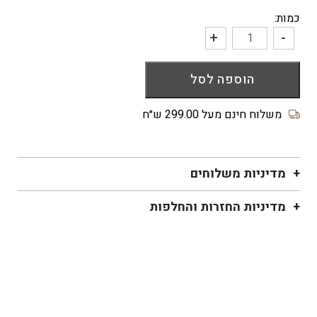
כמות:
+
-
כמות
של
הוספה לסל
כפכף
דגם
ACACIA
משלוח חינם מעל 299.00 ש״ח
צבע
שחור-לבן
מדיניות משלוחים
מדיניות החזרות והחלפות