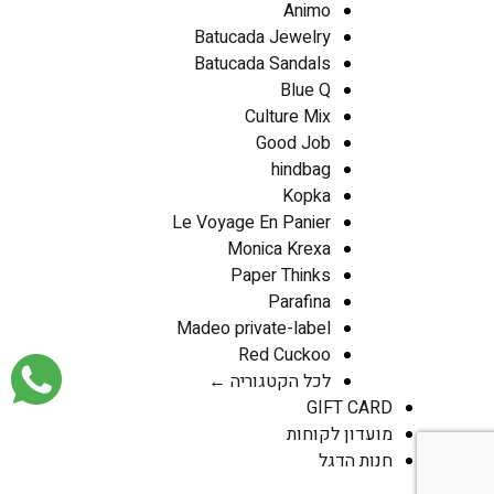
Animo
Batucada Jewelry
Batucada Sandals
Blue Q
Culture Mix
Good Job
hindbag
Kopka
Le Voyage En Panier
Monica Krexa
Paper Thinks
Parafina
Madeo private-label
Red Cuckoo
לכל הקטגוריה ←
GIFT CARD
מועדון לקוחות
חנות הדגל