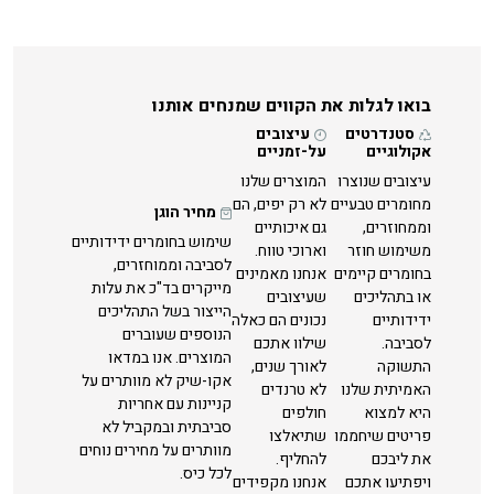
בואו לגלות את הקווים שמנחים אותנו
סטנדרטים
עיצובים
אקולוגיים
על-זמניים
עיצובים שנוצרו
המוצרים שלנו
מחומרים טבעיים
לא רק יפים, הם
מחיר הוגן
וממחוזרים,
גם איכותיים
שימוש בחומרים ידידותיים
משימוש חוזר
וארוכי טווח.
לסביבה וממוחזרים,
בחומרים קיימים
אנחנו מאמינים
מייקרים בד"כ את עלות
או בתהליכים
שעיצובים
הייצור בשל התהליכים
ידידותיים
נכונים הם כאלה
הנוספים שעוברים
לסביבה.
שילוו אתכם
המוצרים. אנו במדאו
התשוקה
לאורך שנים,
אקו-שיק לא מוותרים על
האמיתית שלנו
לא טרנדים
קניינות עם אחריות
היא למצוא
חולפים
סביבתית ובמקביל לא
פריטים שיחממו
שתיאלצו
מוותרים על מחירים נוחים
את ליבכם
להחליף.
לכל כיס.
ויפתיעו אתכם
אנחנו מקפידים