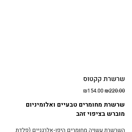
שרשרת קקטוס
המחיר
המחיר
₪
154.00
₪
220.00
המקורי
הנוכחי
שרשרת מחומרים טבעיים ואלומיניום
היה:
הוא:
מוברש בציפוי זהב
₪154.00.
₪220.00.
השרשרת עשויה מחומרים היפו-אלרגניים (פלדת