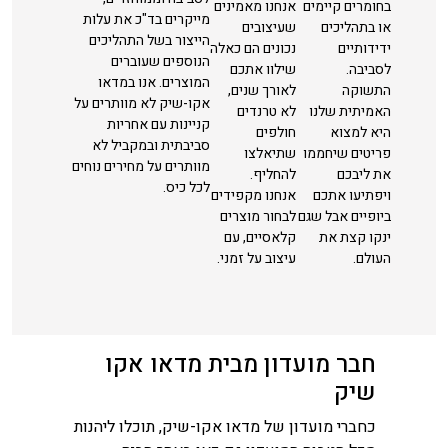
בחומרים קיימים
אנחנו מאמינים
מייקרים בד"כ את עלות
או בתהליכים
שעיצובים
הייצור בשל התהליכים
ידידותיים
נכונים הם כאלה
הנוספים שעוברים
לסביבה.
שילוו אתכם
המוצרים. אנו במדאו
התשוקה
לאורך שנים,
אקו-שיק לא מוותרים על
האמיתית שלנו
לא טרנדים
קניינות עם אחריות
היא למצוא
חולפים
סביבתית ובמקביל לא
פריטים שיחממו
שתיאלצו
מוותרים על מחירים נוחים
את ליבכם
להחליף.
לכל כיס.
ויפתיעו אתכם
אנחנו מקפידים
ביופיים אבל שגם
לבחור מוצרים
ינקו קצת את
קלאסיים, עם
העולם.
עיצוב על זמני.
חבר מועדון מבית מדאו אקו
שיק
כחברי מועדון של מדאו אקו-שיק, תוכלו ליהנות