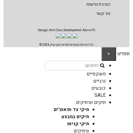
הצהרת נגישות
צור קשר
Design:
Amit Elya
| Development:
AtarimTR
כל הזכויות שמורות למדאו אקו שיק 2024 ©
תפריט
×
משקפיים
גרביים
כובעים
SALE
תיקים ונרתיקים
תיקי צד ופאוצ'ים
תיקים במבצע
תיקי קניות
נרתיקים