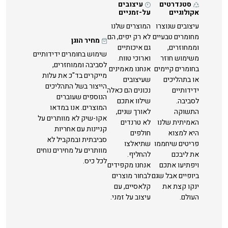
סטנדרטים
עיצובים
אקולוגיים
על-זמניים
עיצובים שנוצרו
המוצרים שלנו
מחומרים טבעיים
לא רק יפים, הם
מחיר הוגן
וממחוזרים,
גם איכותיים
שימוש בחומרים ידידותיים
משימוש חוזר
וארוכי טווח.
לסביבה וממוחזרים,
בחומרים קיימים
אנחנו מאמינים
מייקרים בד"כ את עלות
או בתהליכים
שעיצובים
הייצור בשל התהליכים
ידידותיים
נכונים הם כאלה
הנוספים שעוברים
לסביבה.
שילוו אתכם
המוצרים. אנו במדאו
התשוקה
לאורך שנים,
אקו-שיק לא מוותרים על
האמיתית שלנו
לא טרנדים
קניינות עם אחריות
היא למצוא
חולפים
סביבתית ובמקביל לא
פריטים שיחממו
שתיאלצו
מוותרים על מחירים נוחים
את ליבכם
להחליף.
לכל כיס.
ויפתיעו אתכם
אנחנו מקפידים
ביופיים אבל שגם
לבחור מוצרים
ינקו קצת את
קלאסיים, עם
העולם.
עיצוב על זמני.