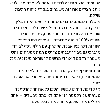
הטעמים. היא מזכירה לכולם שאתם לא סתם מבשלים-
אתם מצילים ארוחות משעמום בעזרת כוחות התיבול
שלכם.
מושלמת כמתנה לחברים שתמיד יודעים איזה תבלין
בדיוק חסר במנה או כגלימת-על אישית לכל מי שמאמין
שהחיים (והאוכל) טובים יותר עם קצת יותר תבלון.
עשויה 100% כותנה איכותית – עמידה כמו הפלפל
השחור, רכה כמו אבקת הקינמון. עם מילוי נוסף לבידוד
מרבי כי גם גיבורי תבלינים צריכים הגנה מפני חום. והכי
משמח? הדפס דו-צדדי מרשים להשראה פיקנטית מכל
זווית.
ובונוס חריף
– חלק מהרווחים מועברים לארגונים
הומניטריים, כי אין דבר יותר מתובל מלתבל את העולם
בטוב!
אז קדימה, הזמינו עכשיו והפכו כל ארוחה להרפתקה
טעימה! עם הכפפה הזו אתם לא סתם מבשלים – אתם
מצילים את העולם, ארוחה אחת בכל פעם.