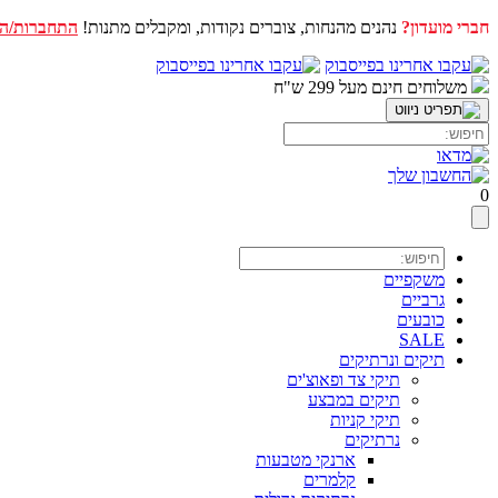
חברי מועדון?
נהנים מהנחות, צוברים נקודות, ומקבלים מתנות!
התחברות/ה
דלג
לתוכן
משלוחים חינם מעל 299 ש"ח
0
משקפיים
גרביים
כובעים
SALE
תיקים ונרתיקים
תיקי צד ופאוצ'ים
תיקים במבצע
תיקי קניות
נרתיקים
ארנקי מטבעות
קלמרים