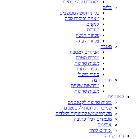
מעמדים לכלי כתיבה
כלים
כלי נירוסטה מעוצבים
מאגים וכוסות קפה
קנקנים
קערות
צלחות הגשה
צלחות לעוגה
מטבח
אביזרים למטבח
מגבות מטבח
מגבות סרוגות
כפפות לתנור
סינרי בישול
חדר רחצה
מברשות שיניים
מגבות סרוגות
קטנטנים
בובות סרוגות לקטנטנים
שמיכות סרוגות לקטנטנים
משקפי שמש לתינוקות ולילדים
מעמדים לכלי כתיבה
אוריגמי
איורים לקיר
נייר ויצירה