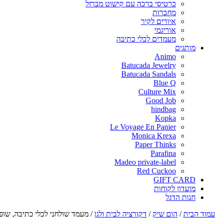
כרטיסי ברכה עם קישוט מברזל
מחברות
איורים לקיר
אוריגמי
מעמדים לכלי כתיבה
מותגים
Animo
Batucada Jewelry
Batucada Sandals
Blue Q
Culture Mix
Good Job
hindbag
Kopka
Le Voyage En Panier
Monica Krexa
Paper Thinks
Parafina
Madeo private-label
Red Cuckoo
GIFT CARD
מועדון לקוחות
חנות הדגל
עמוד הבית
/
הום שיק
/
דקורציה לבית ולגן
/
מעמד שולחני לכלי כתיבה, שופ