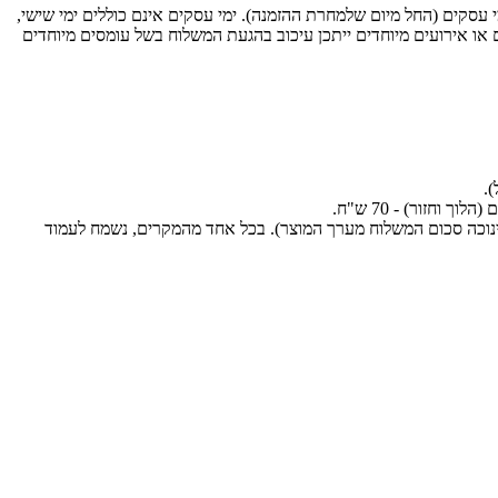
ות חברת משלוחים. עלות המשלוח: 35 ש"ח בקנייה עד 299 ש"ח. בקנייה מעל 299 ש"ח המשלוח חינם. המשלוח יסופק עד 6 ימי עסקים (החל מיום שלמחרת ההזמנה). ימי עסקים אינם כוללים ימי שישי,
 או אירועים מיוחדים ייתכן עיכוב בהגעת המשלוח בשל עומסים מיוחדים
.
חזור) - 70 ש"ח.
ינוכה סכום המשלוח מערך המוצר). בכל אחד מהמקרים, נשמח לעמוד