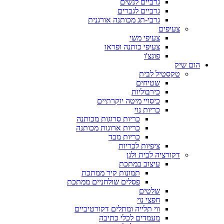
גרביים לנשים
גרביים לגברים
גרבי-תג מכותנה אורגנית
צעיפים
צעיפי משי
צעיפי כותנה ופראו
פונצ'ו
הום שיק
טקסטיל לבית
שטיחים
כירבוליות
כיסויי מיטה יוקרתיים
כריות נוי
כריות סרוגות מכותנה
כריות ארוגות מכותנה
כריות מבד
ציפיות לכריות
דקורציה לבית ולגן
עיצוב במתכת
תמונות קיר ממתכת
פסלים שולחניים ממתכת
שלטים
חפצי נוי
ווי תלייה ומתלים דקורטיביים
מעמדים לכלי כתיבה