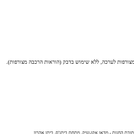
מצורפות לערכה, ללא שימוש בדבק (הוראות הרכבה מצורפות).
ובת החנות - מדאו אקו-שיק, מתחם ביתנ'ס, ביתן אהרון