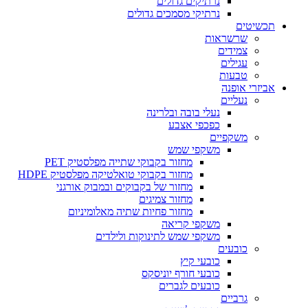
נרתיקים גדולים
נרתיקי מסמכים גדולים
תכשיטים
שרשראות
צמידים
עגילים
טבעות
אביזרי אופנה
נעליים
נעלי בובה ובלרינה
כפכפי אצבע
משקפיים
משקפי שמש
מחזור בקבוקי שתייה מפלסטיק PET
מחזור בקבוקי טואלטיקה מפלסטיק HDPE
מחזור של בקבוקים ובמבוק אורגני
מחזור צמיגים
מחזור פחיות שתיה מאלומיניום
משקפי קריאה
משקפי שמש לתינוקות ולילדים
כובעים
כובעי קיץ
כובעי חורף יוניסקס
כובעים לגברים
גרביים