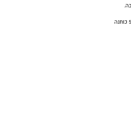
ה.
כותנה