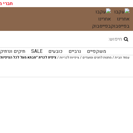
עגלת הקניות שלך ריקה כעת!
חברי מ
לג
תוכן
משקפיים
גרביים
כובעים
SALE
תיקים ונרתיק
עמוד הבית
/
מתנות לחגים ומועדים
/
ציפיות לכריות
/
ציפית לכרית "סבתא מעל לכל הציפיות"