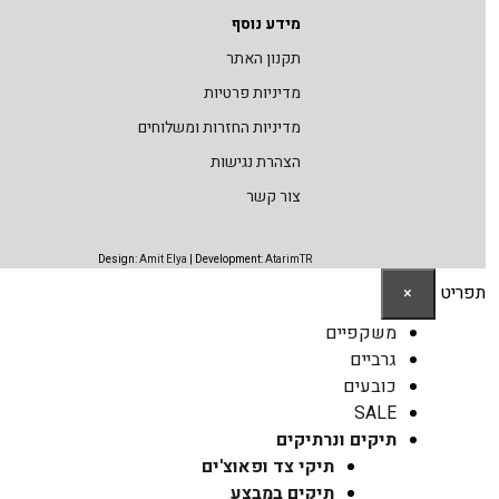
מידע נוסף
תקנון האתר
מדיניות פרטיות
מדיניות החזרות ומשלוחים
הצהרת נגישות
צור קשר
Design:
Amit Elya
| Development:
AtarimTR
תפריט
×
משקפיים
גרביים
כובעים
SALE
תיקים ונרתיקים
תיקי צד ופאוצ'ים
תיקים במבצע