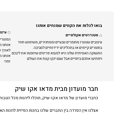
בואו לגלות את הקווים שמנחים אותנו
עיצו
סטנדרטים אקולוגיים
המוצרים
עיצובים שנוצרו מחומרים טבעיים וממחוזרים, משימוש חוזר
אנחנו מ
בחומרים קיימים או בתהליכים ידידותיים לסביבה.
לאורך ש
התשוקה האמיתית שלנו היא למצוא פריטים שיחממו את ליבכם
אנחנו מ
ויפתיעו אתכם ביופיים אבל שגם ינקו קצת את העולם.
זמני.
חבר מועדון מבית מדאו אקו שיק
כחברי מועדון של מדאו אקו-שיק, תוכלו ליהנות מכל הטבות 
אצלנו אין הפרדה בין החברים שלנו בחנות הפיזית לחנות האונ