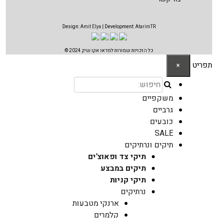
Design:
Amit Elya
| Development:
AtarimTR
כל הזכויות שמורות למדאו אקו שיק 2024 ©
תפריט
×
משקפיים
גרביים
כובעים
SALE
תיקים ונרתיקים
תיקי צד ופאוצ'ים
תיקים במבצע
תיקי קניות
נרתיקים
ארנקי מטבעות
קלמרים