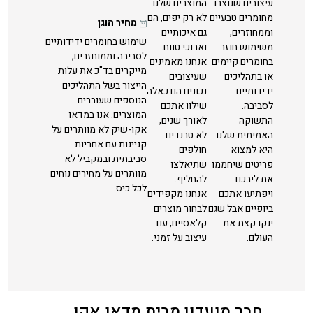
עיצובים שנוצרו
המוצרים שלנו
מחומרים טבעיים
לא רק יפים, הם
מחיר הוגן
וממחוזרים,
גם איכותיים
שימוש בחומרים ידידותיים
משימוש חוזר
וארוכי טווח.
לסביבה וממוחזרים,
בחומרים קיימים
אנחנו מאמינים
מייקרים בד"כ את עלות
או בתהליכים
שעיצובים
הייצור בשל התהליכים
ידידותיים
נכונים הם כאלה
הנוספים שעוברים
לסביבה.
שילוו אתכם
המוצרים. אנו במדאו
התשוקה
לאורך שנים,
אקו-שיק לא מוותרים על
האמיתית שלנו
לא טרנדים
קניינות עם אחריות
היא למצוא
חולפים
סביבתית ובמקביל לא
פריטים שיחממו
שתיאלצו
מוותרים על מחירים נוחים
את ליבכם
להחליף.
לכל כיס.
ויפתיעו אתכם
אנחנו מקפידים
ביופיים אבל שגם
לבחור מוצרים
ינקו קצת את
קלאסיים, עם
העולם.
עיצוב על זמני.
חבר מועדון מבית מדאו אקו