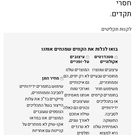
חסרי
תקדים.
לקנות תקליטים
בואו לגלות את הקווים שמנחים אותנו
סטנדרטים
עיצובים
אקולוגיים
על-זמניים
עיצובים שנוצרו
המוצרים שלנו
מחומרים טבעיים
לא רק יפים, הם
מחיר הוגן
וממחוזרים,
גם איכותיים
שימוש בחומרים ידידותיים
משימוש חוזר
וארוכי טווח.
לסביבה וממוחזרים,
בחומרים קיימים
אנחנו מאמינים
מייקרים בד"כ את עלות
או בתהליכים
שעיצובים
הייצור בשל התהליכים
ידידותיים
נכונים הם כאלה
הנוספים שעוברים
לסביבה.
שילוו אתכם
המוצרים. אנו במדאו
התשוקה
לאורך שנים,
אקו-שיק לא מוותרים על
האמיתית שלנו
לא טרנדים
קניינות עם אחריות
היא למצוא
חולפים