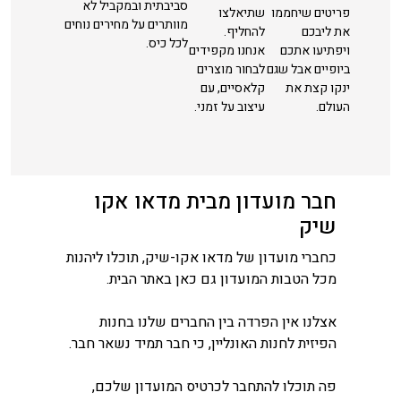
סביבתית ובמקביל לא
פריטים שיחממו
שתיאלצו
מוותרים על מחירים נוחים
את ליבכם
להחליף.
לכל כיס.
ויפתיעו אתכם
אנחנו מקפידים
ביופיים אבל שגם
לבחור מוצרים
ינקו קצת את
קלאסיים, עם
העולם.
עיצוב על זמני.
חבר מועדון מבית מדאו אקו
שיק
כחברי מועדון של מדאו אקו-שיק, תוכלו ליהנות
מכל הטבות המועדון גם כאן באתר הבית.
אצלנו אין הפרדה בין החברים שלנו בחנות
הפיזית לחנות האונליין, כי חבר תמיד נשאר חבר.
פה תוכלו להתחבר לכרטיס המועדון שלכם,