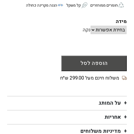
חומרים ממוחזרים
קל משקל
הגנה מקרינה כחולה
מידה
נקה
כמות
של
הוספה לסל
משקפי
קריאה
משלוח חינם מעל 299.00 ש״ח
NILO
black
על המותג
אחריות
מדיניות משלוחים