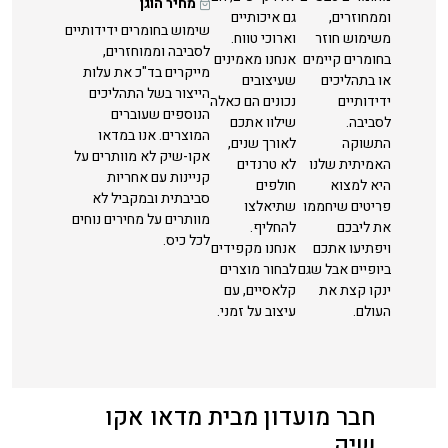
מחיר הוגן
וממחוזרים,
גם איכותיים
שימוש בחומרים ידידותיים
משימוש חוזר
וארוכי טווח.
לסביבה וממוחזרים,
בחומרים קיימים
אנחנו מאמינים
מייקרים בד"כ את עלות
או בתהליכים
שעיצובים
הייצור בשל התהליכים
ידידותיים
נכונים הם כאלה
הנוספים שעוברים
לסביבה.
שילוו אתכם
המוצרים. אנו במדאו
התשוקה
לאורך שנים,
אקו-שיק לא מוותרים על
האמיתית שלנו
לא טרנדים
קניינות עם אחריות
היא למצוא
חולפים
סביבתית ובמקביל לא
פריטים שיחממו
שתיאלצו
מוותרים על מחירים נוחים
את ליבכם
להחליף.
לכל כיס.
ויפתיעו אתכם
אנחנו מקפידים
ביופיים אבל שגם
לבחור מוצרים
ינקו קצת את
קלאסיים, עם
העולם.
עיצוב על זמני.
חבר מועדון מבית מדאו אקו
שיק