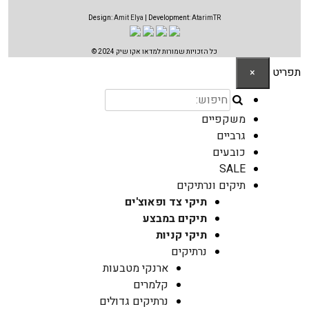
Design:
Amit Elya
| Development:
AtarimTR
כל הזכויות שמורות למדאו אקו שיק 2024 ©
תפריט
×
משקפיים
גרביים
כובעים
SALE
תיקים ונרתיקים
תיקי צד ופאוצ'ים
תיקים במבצע
תיקי קניות
נרתיקים
ארנקי מטבעות
קלמרים
נרתיקים גדולים