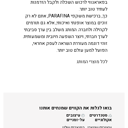
בפאראגווי לרכוש השכלה ולקבל הזדמנות
לעתיד טוב יותר.
כך, ברכישת משקפי PARAFINA, אתם לא רק
זוכים במוצר אופנתי ואיכותי, אלא גם תורמים
לקהילה ולחברה. המותג משלב בין ערך סביבתי
לערך חברתי, ויוצר השפעה חיובית ומשמעותית.
זוהי דוגמה מעוררת השראה לעסק אחראי,
הפועל למען עולם טוב יותר.
לכל מוצרי המותג
בואו לגלות את הקווים שמנחים אותנו
סטנדרטים
עיצובים
אקולוגיים
על-זמניים
עיצובים שנוצרו
המוצרים שלנו