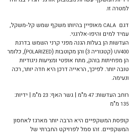
למטרה זו.
דגם
מאופיין בהיותו משקף שמש קל-משקל,
CALA
עמיד למים והיפו-אלרגני.
העדשות הן בעלות הגנה מפני קרני השמש בדרגת
(קטגוריה
) והן מקוטבות (
), כלומר
POLARIZED
3
UV400
הן מפחיתות בוהק, מתח אופטי ומציעות ניגודיות
טובה יותר.
לפיכך, הראייה דרכן היא חדה יותר, רכה
ונעימה.
רוחב העדשות:
מ"מ |
גשר האף:
מ"מ |
ידיות:
23
47
מ"מ
135
קופסת המשקפיים היא הרבה יותר מארגז לאחסון
המשקפיים. זהו סמל לפרויקט החברתי של