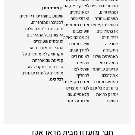
מחומרים טבעיים
לא רק יפים, הם
מחיר הוגן
וממחוזרים,
גם איכותיים
שימוש בחומרים ידידותיים
משימוש חוזר
וארוכי טווח.
לסביבה וממוחזרים,
בחומרים קיימים
אנחנו מאמינים
מייקרים בד"כ את עלות
או בתהליכים
שעיצובים
הייצור בשל התהליכים
ידידותיים
נכונים הם כאלה
הנוספים שעוברים
לסביבה.
שילוו אתכם
המוצרים. אנו במדאו
התשוקה
לאורך שנים,
אקו-שיק לא מוותרים על
האמיתית שלנו
לא טרנדים
קניינות עם אחריות
היא למצוא
חולפים
סביבתית ובמקביל לא
פריטים שיחממו
שתיאלצו
מוותרים על מחירים נוחים
את ליבכם
להחליף.
לכל כיס.
ויפתיעו אתכם
אנחנו מקפידים
ביופיים אבל שגם
לבחור מוצרים
ינקו קצת את
קלאסיים, עם
העולם.
עיצוב על זמני.
חבר מועדון מבית מדאו אקו