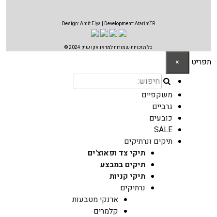
Design:
Amit Elya
| Development:
AtarimTR
כל הזכויות שמורות למדאו אקו שיק 2024 ©
תפריט
×
משקפיים
גרביים
כובעים
SALE
תיקים ונרתיקים
תיקי צד ופאוצ'ים
תיקים במבצע
תיקי קניות
נרתיקים
ארנקי מטבעות
קלמרים