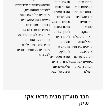
וממחוזרים,
גם איכותיים
שימוש בחומרים ידידותיים
משימוש חוזר
וארוכי טווח.
לסביבה וממוחזרים,
בחומרים קיימים
אנחנו מאמינים
מייקרים בד"כ את עלות
או בתהליכים
שעיצובים
הייצור בשל התהליכים
ידידותיים
נכונים הם כאלה
הנוספים שעוברים
לסביבה.
שילוו אתכם
המוצרים. אנו במדאו
התשוקה
לאורך שנים,
אקו-שיק לא מוותרים על
האמיתית שלנו
לא טרנדים
קניינות עם אחריות
היא למצוא
חולפים
סביבתית ובמקביל לא
פריטים שיחממו
שתיאלצו
מוותרים על מחירים נוחים
את ליבכם
להחליף.
לכל כיס.
ויפתיעו אתכם
אנחנו מקפידים
ביופיים אבל שגם
לבחור מוצרים
ינקו קצת את
קלאסיים, עם
העולם.
עיצוב על זמני.
חבר מועדון מבית מדאו אקו
שיק