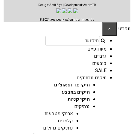
Design:
Amit Elya
| Development:
AtarimTR
כל הזכויות שמורות למדאו אקו שיק 2024 ©
תפריט
×
משקפיים
גרביים
כובעים
SALE
תיקים ונרתיקים
תיקי צד ופאוצ'ים
תיקים במבצע
תיקי קניות
נרתיקים
ארנקי מטבעות
קלמרים
נרתיקים גדולים