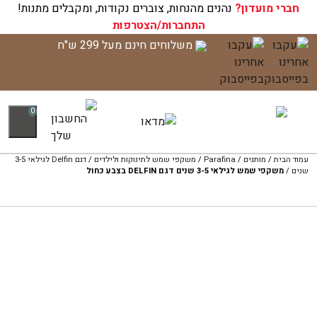
חברי מועדון?
עגלת הקניות שלך ריקה כעת!
נהנים מהנחות, צוברים נקודות, ומקבלים מתנות!
התחברות/הצטרפות
לג
משלוחים חינם מעל 299 ש"ח
תוכן
0
עמוד הבית
/
מותגים
/
Parafina
/
משקפי שמש לתינוקות ולילדים
/
דגם Delfin לגילאי 3-5
שנים
/
משקפי שמש לגילאי 3-5 שנים דגם DELFIN בצבע כחול