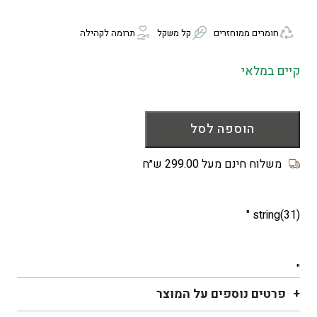
חומרים ממוחזרים
קל משקל
תרומה לקהילה
קיים במלאי
כמות
של
הוספה לסל
משקפי
שמש
משלוח חינם מעל 299.00 ש״ח
לגילאי
0-
2
string(31) "
שנים
דגם
TORTUGA
"
בצבע
טורקיז
פרטים נוספים על המוצר