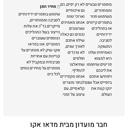
מחומרים טבעיים
לא רק יפים, הם
מחיר הוגן
וממחוזרים,
גם איכותיים
שימוש בחומרים ידידותיים
משימוש חוזר
וארוכי טווח.
לסביבה וממוחזרים,
בחומרים קיימים
אנחנו מאמינים
מייקרים בד"כ את עלות
או בתהליכים
שעיצובים
הייצור בשל התהליכים
ידידותיים
נכונים הם כאלה
הנוספים שעוברים
לסביבה.
שילוו אתכם
המוצרים. אנו במדאו
התשוקה
לאורך שנים,
אקו-שיק לא מוותרים על
האמיתית שלנו
לא טרנדים
קניינות עם אחריות
היא למצוא
חולפים
סביבתית ובמקביל לא
פריטים שיחממו
שתיאלצו
מוותרים על מחירים נוחים
את ליבכם
להחליף.
לכל כיס.
ויפתיעו אתכם
אנחנו מקפידים
ביופיים אבל שגם
לבחור מוצרים
ינקו קצת את
קלאסיים, עם
העולם.
עיצוב על זמני.
חבר מועדון מבית מדאו אקו