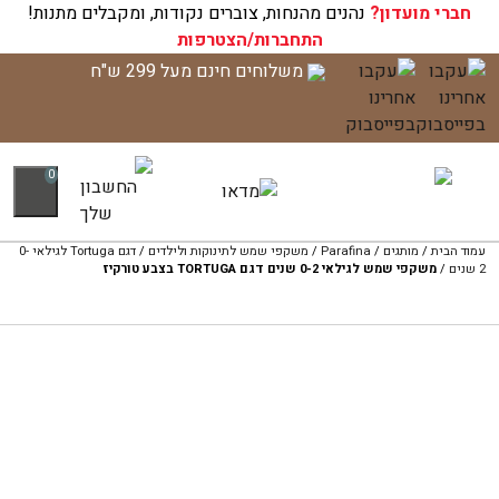
חברי מועדון?
עגלת הקניות שלך ריקה כעת!
נהנים מהנחות, צוברים נקודות, ומקבלים מתנות!
התחברות/הצטרפות
לג
משלוחים חינם מעל 299 ש"ח
תוכן
0
עמוד הבית
/
מותגים
/
Parafina
/
משקפי שמש לתינוקות ולילדים
/
דגם Tortuga לגילאי 0-
2 שנים
/
משקפי שמש לגילאי 0-2 שנים דגם TORTUGA בצבע טורקיז