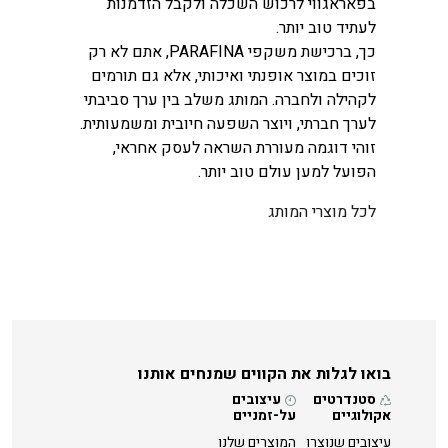
בפאראגווי לרכוש השכלה ולקבל הזדמנות
לעתיד טוב יותר.
כך, ברכישת משקפי PARAFINA, אתם לא רק
זוכים במוצר אופנתי ואיכותי, אלא גם תורמים
לקהילה ולחברה. המותג משלב בין ערך סביבתי
לערך חברתי, ויוצר השפעה חיובית ומשמעותית.
זוהי דוגמה מעוררת השראה לעסק אחראי,
הפועל למען עולם טוב יותר.
לכל מוצרי המותג
בואו לגלות את הקווים שמנחים אותנו
סטנדרטים
עיצובים
אקולוגיים
על-זמניים
עיצובים שנוצרו
המוצרים שלנו