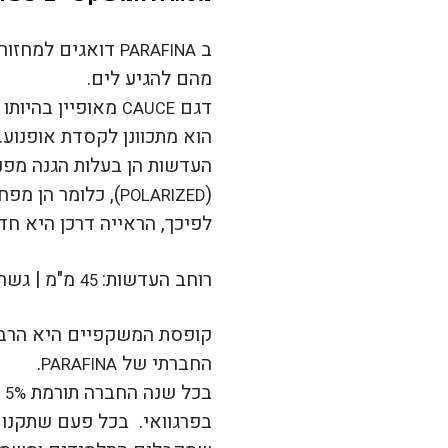
ב
דואגים למחזור 
PARAFINA
מהם להגיע לים.
דגם
מאופיין בהיותו
CAUCE
הוא מתכוונן לקסדת אופנוע.
העדשות הן בעלות הגנה מפ
(
), כלומר הן מפח
POLARIZED
לפיכך, הראייה דרכן היא חדה
רוחב העדשות:
מ"מ |
גשר
45
קופסת המשקפיים היא הרבה 
החברתי של
.
PARAFINA
בכל שנה החברה תורמת
מ
5%
בפרגוואי. בכל פעם שתקנו