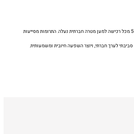
בפאראפינה מאמינים כי לנתינה יש כוח מעצים. לכן, בנוסף להיותם אופנתיים המיוצרים מחומרים ממוחזרים, PARAFINA תורמים 5% מכל רכישה למען מטרה חברתית נעלה. התרומות מסייעות