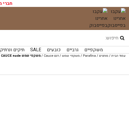
עגלת הקניות שלך ריקה כעת!
חברי מ
לג
תוכן
משקפיים
גרביים
כובעים
SALE
תיקים ונרתיק
עמוד הבית
/
מותגים
/
Parafina
/
משקפי שמש
/
דגם Cauce
/
משקפי שמש CAUCE nude