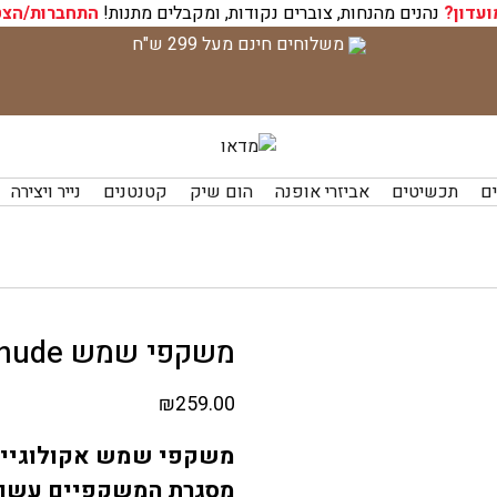
ועדון?
נהנים מהנחות, צוברים נקודות, ומקבלים מתנות!
התחברות/הצט
משלוחים חינם מעל 299 ש"ח
ים
תכשיטים
אביזרי אופנה
הום שיק
קטנטנים
נייר ויצירה
משקפי שמש CAUCE nude
₪
259.00
משקפי שמש אקולוגיי
מסגרת המשקפיים עשוי