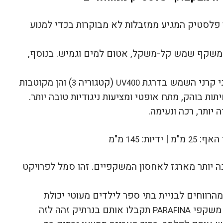
פלסטיק המגיע ממזבלות לא מבוקרות בכדי למנוע
 משקף שמש קל-משקל, אטום למים וגמיש. בנוסף,
ני קרני השמש בדרגת
(קטגוריה
) והן מקוטבות
3
UV400
יתות בוהק, מתח אופטי ומציעות ניגודיות טובה יותר.
 יותר, רכה ונעימה.
 האף:
מ"מ |
ידיות:
מ"מ
145
25
יותר מארגז לאחסון המשקפיים. זהו סמל לפרויקט
הרווחים לבניית בתי ספר לילדים מעוטי יכולת
 משקפי
תקבלו אותם בנרתיק זהה לזה
PARAFINA