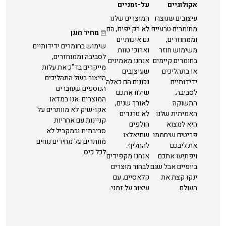
אקולוגיים
על-זמניים
עיצובים שנוצרו
המוצרים שלנו
מחומרים טבעיים
לא רק יפים, הם
מחיר הוגן
וממחוזרים,
גם איכותיים
שימוש בחומרים ידידותיים
משימוש חוזר
וארוכי טווח.
לסביבה וממוחזרים,
בחומרים קיימים
אנחנו מאמינים
מייקרים בד"כ את עלות
או בתהליכים
שעיצובים
הייצור בשל התהליכים
ידידותיים
נכונים הם כאלה
הנוספים שעוברים
לסביבה.
שילוו אתכם
המוצרים. אנו במדאו
התשוקה
לאורך שנים,
אקו-שיק לא מוותרים על
האמיתית שלנו
לא טרנדים
קניינות עם אחריות
היא למצוא
חולפים
סביבתית ובמקביל לא
פריטים שיחממו
שתיאלצו
מוותרים על מחירים נוחים
את ליבכם
להחליף.
לכל כיס.
ויפתיעו אתכם
אנחנו מקפידים
ביופיים אבל שגם
לבחור מוצרים
ינקו קצת את
קלאסיים, עם
העולם.
עיצוב על זמני.