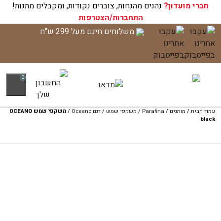
חברי מועדון?
עגלת הקניות שלך ריקה כעת!
נהנים מהנחות, צוברים נקודות, ומקבלים מתנות!
התחברות/הצטרפות
לג
משלוחים חינם מעל 299 ש"ח
תוכן
0
עמוד הבית
/
מותגים
/
Parafina
/
משקפי שמש
/
דגם Oceano
/
משקפי שמש OCEANO
black