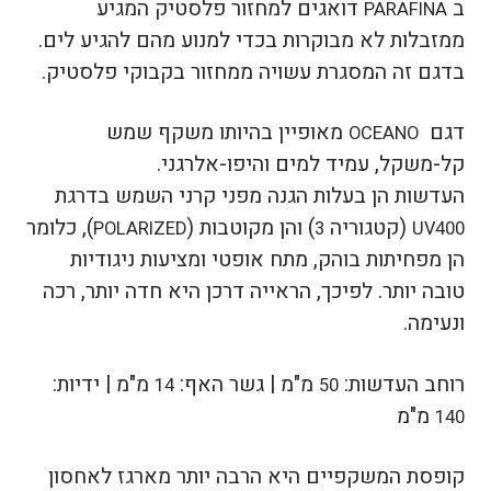
ב
דואגים למחזור פלסטיק המגיע
PARAFINA
ממזבלות לא מבוקרות בכדי למנוע מהם להגיע לים.
בדגם זה המסגרת עשויה ממחזור בקבוקי פלסטיק.
דגם
מאופיין בהיותו משקף שמש
OCEANO
קל-משקל, עמיד למים והיפו-אלרגני.
העדשות הן בעלות הגנה מפני קרני השמש בדרגת
(קטגוריה
) והן מקוטבות (
), כלומר
POLARIZED
3
UV400
הן מפחיתות בוהק, מתח אופטי ומציעות ניגודיות
טובה יותר.
לפיכך, הראייה דרכן היא חדה יותר, רכה
ונעימה.
רוחב העדשות:
מ"מ |
גשר האף:
מ"מ |
ידיות:
14
50
מ"מ
140
קופסת המשקפיים היא הרבה יותר מארגז לאחסון