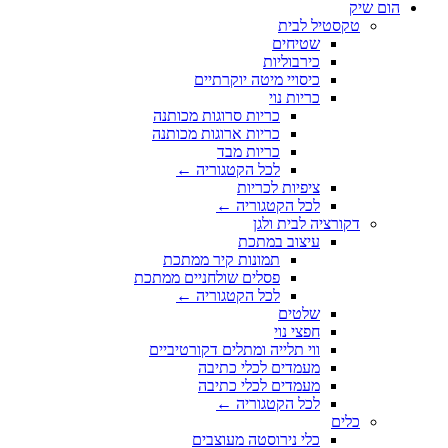
הום שיק
טקסטיל לבית
שטיחים
כירבוליות
כיסויי מיטה יוקרתיים
כריות נוי
כריות סרוגות מכותנה
כריות ארוגות מכותנה
כריות מבד
לכל הקטגוריה ←
ציפיות לכריות
לכל הקטגוריה ←
דקורציה לבית ולגן
עיצוב במתכת
תמונות קיר ממתכת
פסלים שולחניים ממתכת
לכל הקטגוריה ←
שלטים
חפצי נוי
ווי תלייה ומתלים דקורטיביים
מעמדים לכלי כתיבה
מעמדים לכלי כתיבה
לכל הקטגוריה ←
כלים
כלי נירוסטה מעוצבים