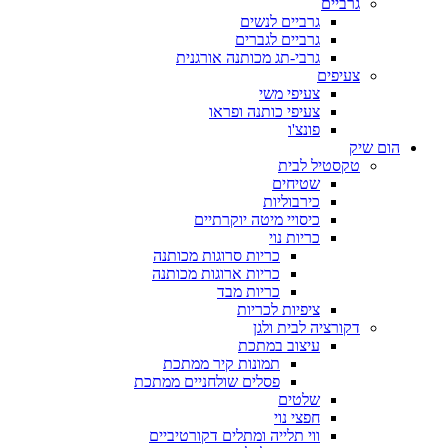
גרביים
גרביים לנשים
גרביים לגברים
גרבי-תג מכותנה אורגנית
צעיפים
צעיפי משי
צעיפי כותנה ופראו
פונצ'ו
הום שיק
טקסטיל לבית
שטיחים
כירבוליות
כיסויי מיטה יוקרתיים
כריות נוי
כריות סרוגות מכותנה
כריות ארוגות מכותנה
כריות מבד
ציפיות לכריות
דקורציה לבית ולגן
עיצוב במתכת
תמונות קיר ממתכת
פסלים שולחניים ממתכת
שלטים
חפצי נוי
ווי תלייה ומתלים דקורטיביים