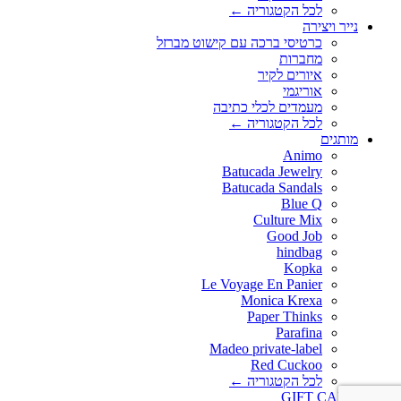
לכל הקטגוריה ←
נייר ויצירה
כרטיסי ברכה עם קישוט מברזל
מחברות
איורים לקיר
אוריגמי
מעמדים לכלי כתיבה
לכל הקטגוריה ←
מותגים
Animo
Batucada Jewelry
Batucada Sandals
Blue Q
Culture Mix
Good Job
hindbag
Kopka
Le Voyage En Panier
Monica Krexa
Paper Thinks
Parafina
Madeo private-label
Red Cuckoo
לכל הקטגוריה ←
GIFT CARD