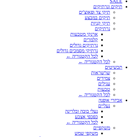
SALE
תיקים ונרתיקים
תיקי צד ופאוצ'ים
תיקים במבצע
תיקי קניות
נרתיקים
ארנקי מטבעות
קלמרים
נרתיקים גדולים
נרתיקי מסמכים גדולים
לכל הקטגוריה ←
לכל הקטגוריה ←
תכשיטים
שרשראות
צמידים
עגילים
טבעות
לכל הקטגוריה ←
אביזרי אופנה
נעליים
נעלי בובה ובלרינה
כפכפי אצבע
לכל הקטגוריה ←
משקפיים
משקפי שמש