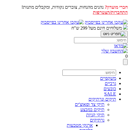
חברי מועדון?
נהנים מהנחות, צוברים נקודות, ומקבלים מתנות!
התחברות/הצטרפות
דלג
לתוכן
משלוחים חינם מעל 299 ש"ח
0
משקפיים
גרביים
כובעים
SALE
תיקים ונרתיקים
תיקי צד ופאוצ'ים
תיקים במבצע
תיקי קניות
נרתיקים
ארנקי מטבעות