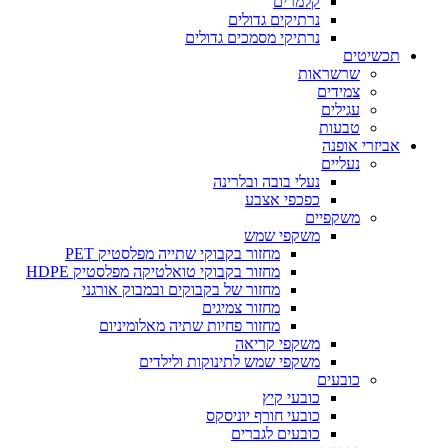
קלמרים
נרתיקים גדולים
נרתיקי מסמכים גדולים
תכשיטים
שרשראות
צמידים
עגילים
טבעות
אביזרי אופנה
נעליים
נעלי בובה ובלרינה
כפכפי אצבע
משקפיים
משקפי שמש
מחזור בקבוקי שתייה מפלסטיק PET
מחזור בקבוקי טואלטיקה מפלסטיק HDPE
מחזור של בקבוקים ובמבוק אורגני
מחזור צמיגים
מחזור פחיות שתיה מאלומיניום
משקפי קריאה
משקפי שמש לתינוקות ולילדים
כובעים
כובעי קיץ
כובעי חורף יוניסקס
כובעים לגברים