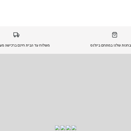
בחנות שלנו במתחם בית׳נס
משלוח עד הבית חינם ברכישה מעל 299 ש