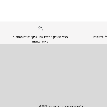
״ח
חברי מועדון ״ מדאו אקו- שיק״ נהנים מהטבות
באתר ובחנות
כל הזכויות שמורות למדאו אקו שיק 2024 ©