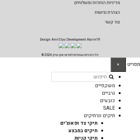
מדיניות החזרות ומשלוחים
הצהרת נגישות
צור קשר
Design:
Amit Elya
| Development:
AtarimTR
כל הזכויות שמורות למדאו אקו שיק 2024 ©
תפריט
×
משקפיים
גרביים
כובעים
SALE
תיקים ונרתיקים
תיקי צד ופאוצ'ים
תיקים במבצע
תיקי קניות