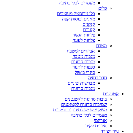
מעמדים לכלי כתיבה
כלים
כלי נירוסטה מעוצבים
מאגים וכוסות קפה
קנקנים
קערות
צלחות הגשה
צלחות לעוגה
מטבח
אביזרים למטבח
מגבות מטבח
מגבות סרוגות
כפפות לתנור
סינרי בישול
חדר רחצה
מברשות שיניים
מגבות סרוגות
קטנטנים
בובות סרוגות לקטנטנים
שמיכות סרוגות לקטנטנים
משקפי שמש לתינוקות ולילדים
מעמדים לכלי כתיבה
אוריגמי
איורים לקיר
נייר ויצירה