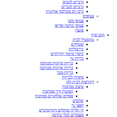
גרביים לנשים
גרביים לגברים
גרבי-תג מכותנה אורגנית
צעיפים
צעיפי משי
צעיפי כותנה ופראו
פונצ'ו
הום שיק
טקסטיל לבית
שטיחים
כירבוליות
כיסויי מיטה יוקרתיים
כריות נוי
כריות סרוגות מכותנה
כריות ארוגות מכותנה
כריות מבד
ציפיות לכריות
דקורציה לבית ולגן
עיצוב במתכת
תמונות קיר ממתכת
פסלים שולחניים ממתכת
שלטים
חפצי נוי
ווי תלייה ומתלים דקורטיביים
מעמדים לכלי כתיבה