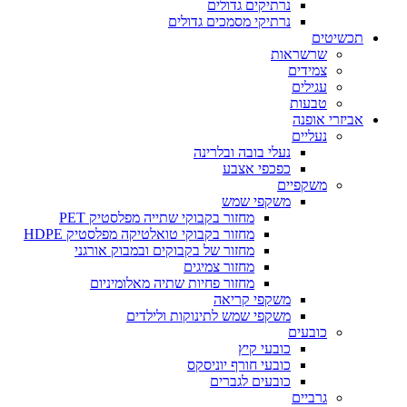
נרתיקים גדולים
נרתיקי מסמכים גדולים
תכשיטים
שרשראות
צמידים
עגילים
טבעות
אביזרי אופנה
נעליים
נעלי בובה ובלרינה
כפכפי אצבע
משקפיים
משקפי שמש
מחזור בקבוקי שתייה מפלסטיק PET
מחזור בקבוקי טואלטיקה מפלסטיק HDPE
מחזור של בקבוקים ובמבוק אורגני
מחזור צמיגים
מחזור פחיות שתיה מאלומיניום
משקפי קריאה
משקפי שמש לתינוקות ולילדים
כובעים
כובעי קיץ
כובעי חורף יוניסקס
כובעים לגברים
גרביים