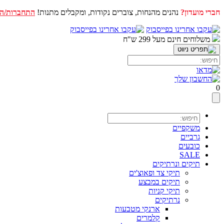
חברי מועדון?
עגלת הקניות שלך ריקה כעת!
נהנים מהנחות, צוברים נקודות, ומקבלים מתנות!
התחברות/ה
דלג
לתוכן
משלוחים חינם מעל 299 ש"ח
0
משקפיים
גרביים
כובעים
SALE
תיקים ונרתיקים
תיקי צד ופאוצ'ים
תיקים במבצע
תיקי קניות
נרתיקים
ארנקי מטבעות
קלמרים