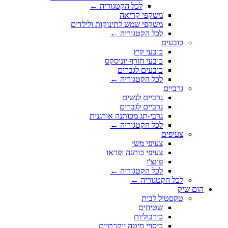
לכל הקטגוריה ←
משקפי קריאה
משקפי שמש לתינוקות ולילדים
לכל הקטגוריה ←
כובעים
כובעי קיץ
כובעי חורף יוניסקס
כובעים לגברים
לכל הקטגוריה ←
גרביים
גרביים לנשים
גרביים לגברים
גרבי-תג מכותנה אורגנית
לכל הקטגוריה ←
צעיפים
צעיפי משי
צעיפי כותנה ופראו
פונצ'ו
לכל הקטגוריה ←
לכל הקטגוריה ←
הום שיק
טקסטיל לבית
שטיחים
כירבוליות
כיסויי מיטה יוקרתיים