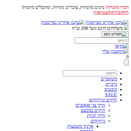
חברי מועדון?
נהנים מהנחות, צוברים נקודות, ומקבלים מתנות!
התחברות/הצטרפות
דלג
לתוכן
משלוחים חינם מעל 299 ש"ח
0
משקפיים
גרביים
כובעים
SALE
תיקים ונרתיקים
תיקי צד ופאוצ'ים
תיקים במבצע
תיקי קניות
נרתיקים
ארנקי מטבעות