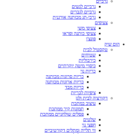
גרביים
גרביים לנשים
גרביים לגברים
גרבי-תג מכותנה אורגנית
צעיפים
צעיפי משי
צעיפי כותנה ופראו
פונצ'ו
הום שיק
טקסטיל לבית
שטיחים
כירבוליות
כיסויי מיטה יוקרתיים
כריות נוי
כריות סרוגות מכותנה
כריות ארוגות מכותנה
כריות מבד
ציפיות לכריות
דקורציה לבית ולגן
עיצוב במתכת
תמונות קיר ממתכת
פסלים שולחניים ממתכת
שלטים
חפצי נוי
ווי תלייה ומתלים דקורטיביים