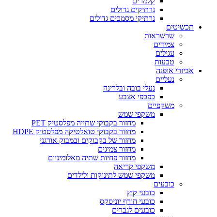
קלמרים
נרתיקים גדולים
נרתיקי מסמכים גדולים
תכשיטים
שרשראות
צמידים
עגילים
טבעות
אביזרי אופנה
נעליים
נעלי בובה ובלרינה
כפכפי אצבע
משקפיים
משקפי שמש
מחזור בקבוקי שתייה מפלסטיק PET
מחזור בקבוקי טואלטיקה מפלסטיק HDPE
מחזור של בקבוקים ובמבוק אורגני
מחזור צמיגים
מחזור פחיות שתיה מאלומיניום
משקפי קריאה
משקפי שמש לתינוקות ולילדים
כובעים
כובעי קיץ
כובעי חורף יוניסקס
כובעים לגברים