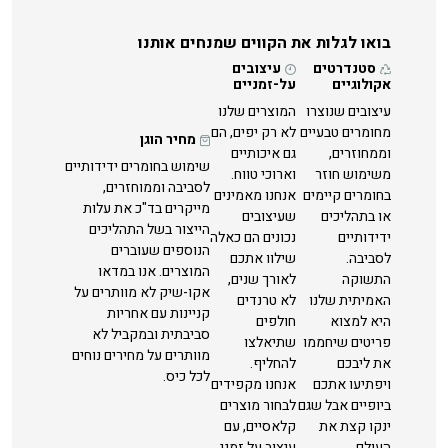
בואו לגלות את הקווים שמנחים אותנו
סטנדרטים
עיצובים
אקולוגיים
על-זמניים
עיצובים שנוצרו
המוצרים שלנו
מחומרים טבעיים
לא רק יפים, הם
מחיר הוגן
וממחוזרים,
גם איכותיים
שימוש בחומרים ידידותיים
משימוש חוזר
וארוכי טווח.
לסביבה וממוחזרים,
בחומרים קיימים
אנחנו מאמינים
מייקרים בד"כ את עלות
או בתהליכים
שעיצובים
הייצור בשל התהליכים
ידידותיים
נכונים הם כאלה
הנוספים שעוברים
לסביבה.
שילוו אתכם
המוצרים. אנו במדאו
התשוקה
לאורך שנים,
אקו-שיק לא מוותרים על
האמיתית שלנו
לא טרנדים
קניינות עם אחריות
היא למצוא
חולפים
סביבתית ובמקביל לא
פריטים שיחממו
שתיאלצו
מוותרים על מחירים נוחים
את ליבכם
להחליף.
לכל כיס.
ויפתיעו אתכם
אנחנו מקפידים
ביופיים אבל שגם
לבחור מוצרים
ינקו קצת את
קלאסיים, עם
העולם.
עיצוב על זמני.