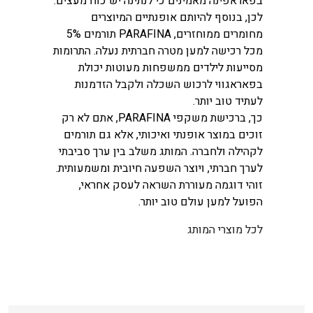
בפאראפינה מאמינים כי לנתינה יש כוח מעצים.
לכן, בנוסף להיותם אופנתיים המיוצרים
מחומרים ממוחזרים, PARAFINA תורמים 5%
מכל רכישה למען מטרה חברתית נעלה. התרומות
מסייעות לילדים ממשפחות מעוטות יכולת
בפאראגווי לרכוש השכלה ולקבל הזדמנות
לעתיד טוב יותר.
כך, ברכישת משקפי PARAFINA, אתם לא רק
זוכים במוצר אופנתי ואיכותי, אלא גם תורמים
לקהילה ולחברה. המותג משלב בין ערך סביבתי
לערך חברתי, ויוצר השפעה חיובית ומשמעותית.
זוהי דוגמה מעוררת השראה לעסק אחראי,
הפועל למען עולם טוב יותר.
לכל מוצרי המותג