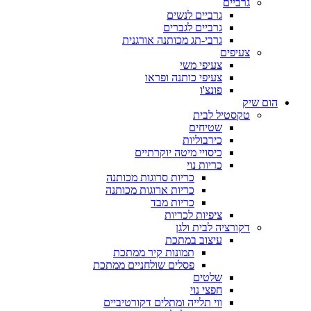
גרביים
גרביים לנשים
גרביים לגברים
גרבי-תג מכותנה אורגנית
צעיפים
צעיפי משי
צעיפי כותנה ופראו
פונצ'ו
הום שיק
טקסטיל לבית
שטיחים
כירבוליות
כיסויי מיטה יוקרתיים
כריות נוי
כריות סרוגות מכותנה
כריות ארוגות מכותנה
כריות מבד
ציפיות לכריות
דקורציה לבית ולגן
עיצוב במתכת
תמונות קיר ממתכת
פסלים שולחניים ממתכת
שלטים
חפצי נוי
ווי תלייה ומתלים דקורטיביים