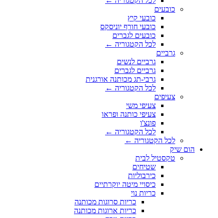
לכל הקטגוריה ←
כובעים
כובעי קיץ
כובעי חורף יוניסקס
כובעים לגברים
לכל הקטגוריה ←
גרביים
גרביים לנשים
גרביים לגברים
גרבי-תג מכותנה אורגנית
לכל הקטגוריה ←
צעיפים
צעיפי משי
צעיפי כותנה ופראו
פונצ'ו
לכל הקטגוריה ←
לכל הקטגוריה ←
הום שיק
טקסטיל לבית
שטיחים
כירבוליות
כיסויי מיטה יוקרתיים
כריות נוי
כריות סרוגות מכותנה
כריות ארוגות מכותנה