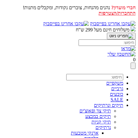
חברי מועדון?
נהנים מהנחות, צוברים נקודות, ומקבלים מתנות!
התחברות/הצטרפות
דלג
לתוכן
משלוחים חינם מעל 299 ש"ח
0
משקפיים
גרביים
כובעים
SALE
תיקים ונרתיקים
תיקי צד ופאוצ'ים
תיקים במבצע
תיקי קניות
נרתיקים
ארנקי מטבעות