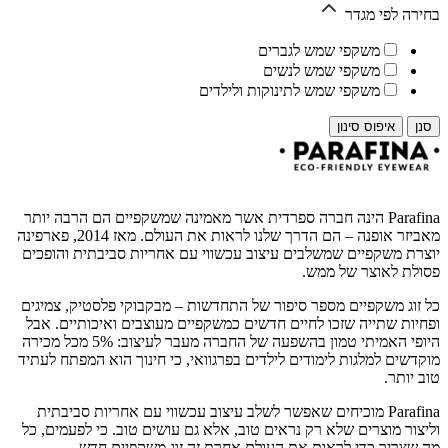
בחירה לפי מגדר
משקפי שמש לגברים
משקפי שמש לנשים
משקפי שמש לתינוקות ולילדים
איפוס סינון
Parafina הינה חברה ספרדית אשר מאמינה שמשקפיים הם הרבה יותר
מאביזר אופנה – הם הדרך שלנו לראות את העולם. מאז 2014, פארפינה
יוצרת משקפיים שמשלבים עיצוב עכשווי עם אחריות סביבתית והופכים
פסולת לאוצר של ממש.
כל זוג משקפיים מספר סיפור של התחדשות – מבקבוקי פלסטיק, צמיגים
ופחיות שתייה שזכו לחיים חדשים כמשקפיים מעוצבים ואיכותיים. אבל
היופי האמיתי טמון בהשפעה של החברה מעבר לעיצוב: 5% מכל מכירה
מוקדשים למלגות לימודים לילדים בפרגוואי, כי חינוך הוא המפתח לעתיד
טוב יותר.
Parafina מוכיחים שאפשר לשלב עיצוב עכשווי עם אחריות סביבתית
וליצור מוצרים שלא רק נראים טוב, אלא גם עושים טוב. כי לפעמים, כל
מה שצריך כדי לראות את העולם אחרת זה זוג משקפיים חדש.