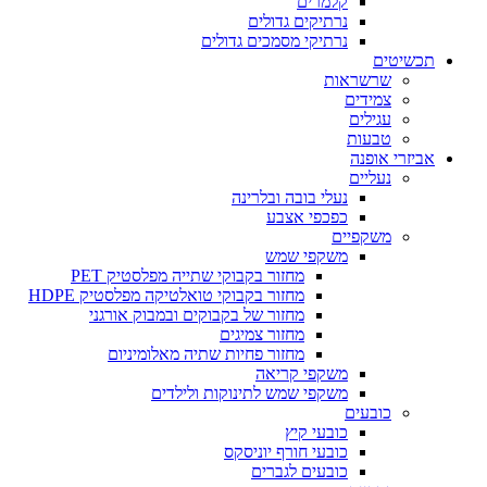
קלמרים
נרתיקים גדולים
נרתיקי מסמכים גדולים
תכשיטים
שרשראות
צמידים
עגילים
טבעות
אביזרי אופנה
נעליים
נעלי בובה ובלרינה
כפכפי אצבע
משקפיים
משקפי שמש
מחזור בקבוקי שתייה מפלסטיק PET
מחזור בקבוקי טואלטיקה מפלסטיק HDPE
מחזור של בקבוקים ובמבוק אורגני
מחזור צמיגים
מחזור פחיות שתיה מאלומיניום
משקפי קריאה
משקפי שמש לתינוקות ולילדים
כובעים
כובעי קיץ
כובעי חורף יוניסקס
כובעים לגברים