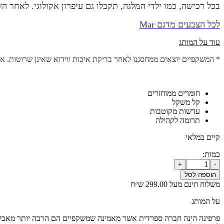
בכל רכישה, כמו ילדי המלגה, תקבלו גם עיפרון אקולוגי. לאחר ה
לכל הצבעים מדגם Mar
עוד על המותג
* המשקפיים יוצאים ממחסננו לאחר בדיקת איכות ווידוא שאינן שרוטות. אם
חומרים ממוחזרים
קל משקל
עדשות מקוטבות
תרומה לקהילה
קיים במלאי
כמות:
כמות
+
-
של
הוספה לסל
משקפי
משלוח חינם מעל 299.00 ש״ח
שמש
MAR
על המותג
caramel