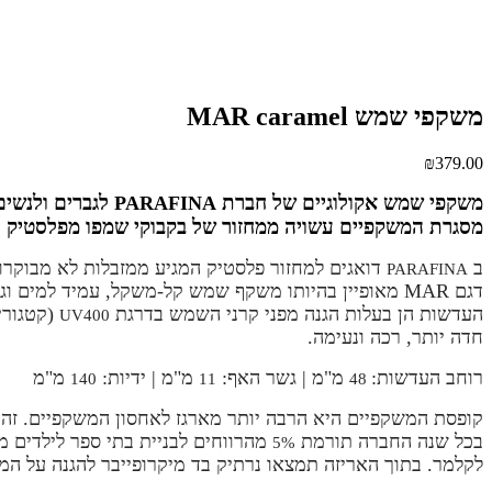
משקפי שמש MAR caramel
₪
379.00
משקפי שמש אקולוגיים של חברת
לגברים ולנשים
PARAFINA
מסגרת המשקפיים עשויה ממחזור של בקבוקי שמפו מפלסטיק
ב
דואגים למחזור פלסטיק המגיע ממזבלות לא מבוקרות
PARAFINA
דגם MAR מאופיין בהיותו משקף שמש קל-משקל, עמיד למים וגמיש.
העדשות הן בעלות הגנה מפני קרני השמש בדרגת
(קטגור
UV400
חדה יותר, רכה ונעימה.
רוחב העדשות:
מ"מ |
גשר האף:
מ"מ |
ידיות:
מ"מ
140
11
48
קופסת המשקפיים היא הרבה יותר מארגז לאחסון המשקפיים. זה
בכל שנה החברה תורמת
מהרווחים לבניית בתי ספר לילדים מ
5%
לקלמר. בתוך האריזה תמצאו נרתיק בד מיקרופייבר להגנה על המש