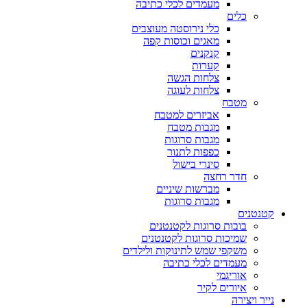
מעמדים לכלי כתיבה
כלים
כלי נירוסטה מעוצבים
מאגים וכוסות קפה
קנקנים
קערות
צלחות הגשה
צלחות לעוגה
מטבח
אביזרים למטבח
מגבות מטבח
מגבות סרוגות
כפפות לתנור
סינרי בישול
חדר רחצה
מברשות שיניים
מגבות סרוגות
קטנטנים
בובות סרוגות לקטנטנים
שמיכות סרוגות לקטנטנים
משקפי שמש לתינוקות ולילדים
מעמדים לכלי כתיבה
אוריגמי
איורים לקיר
נייר ויצירה