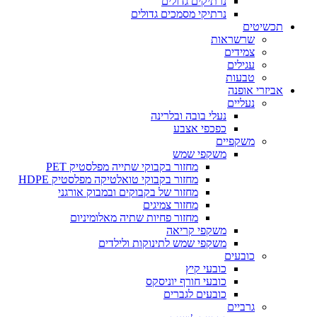
נרתיקים גדולים
נרתיקי מסמכים גדולים
תכשיטים
שרשראות
צמידים
עגילים
טבעות
אביזרי אופנה
נעליים
נעלי בובה ובלרינה
כפכפי אצבע
משקפיים
משקפי שמש
מחזור בקבוקי שתייה מפלסטיק PET
מחזור בקבוקי טואלטיקה מפלסטיק HDPE
מחזור של בקבוקים ובמבוק אורגני
מחזור צמיגים
מחזור פחיות שתיה מאלומיניום
משקפי קריאה
משקפי שמש לתינוקות ולילדים
כובעים
כובעי קיץ
כובעי חורף יוניסקס
כובעים לגברים
גרביים