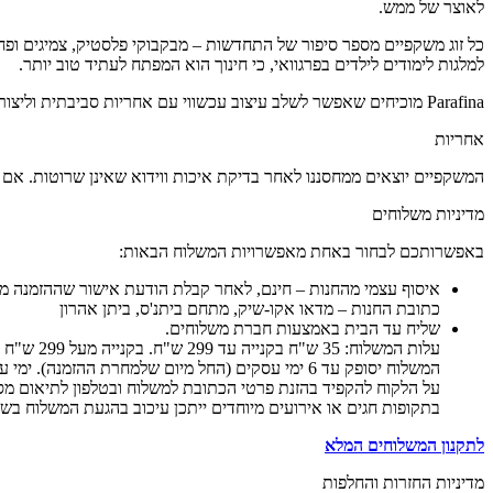
לאוצר של ממש.
למלגות לימודים לילדים בפרגוואי, כי חינוך הוא המפתח לעתיד טוב יותר.
Parafina מוכיחים שאפשר לשלב עיצוב עכשווי עם אחריות סביבתית וליצור מוצרים שלא רק נראים טוב, אלא גם עושים טוב. כי לפעמים, כל מה שצריך כדי לראות את העולם אחרת זה זוג משקפיים חדש.
אחריות
המשקפיים יוצאים ממחסננו לאחר בדיקת איכות ווידוא שאינן שרוטות. אם בכל זאת המשקפיים יגיעו פגומות, י
מדיניות משלוחים
באפשרותכם לבחור באחת מאפשרויות המשלוח הבאות:
איסוף עצמי מהחנות – חינם, לאחר קבלת הודעת אישור שההזמנה מו
כתובת החנות – מדאו אקו-שיק, מתחם ביתנ'ס, ביתן אהרון
שליח עד הבית באמצעות חברת משלוחים.
עלות המשלוח: 35 ש"ח בקנייה עד 299 ש"ח. בקנייה מעל 299 ש"ח המשלוח חינם.
המשלוח יסופק עד 6 ימי עסקים (החל מיום שלמחרת ההזמנה). ימי עסקים אינם כוללים ימי שישי, שבת, ערבי-חג, חגים וימי שבתון.
על הלקוח להקפיד בהזנת פרטי הכתובת למשלוח ובטלפון לתיאום מס
בתקופות חגים או אירועים מיוחדים ייתכן עיכוב בהגעת המשלוח בש
לתקנון המשלוחים המלא
מדיניות החזרות והחלפות