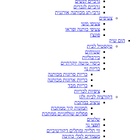
גרביים לנשים
גרביים לגברים
גרבי-תג מכותנה אורגנית
צעיפים
צעיפי משי
צעיפי כותנה ופראו
פונצ'ו
הום שיק
טקסטיל לבית
שטיחים
כירבוליות
כיסויי מיטה יוקרתיים
כריות נוי
כריות סרוגות מכותנה
כריות ארוגות מכותנה
כריות מבד
ציפיות לכריות
דקורציה לבית ולגן
עיצוב במתכת
תמונות קיר ממתכת
פסלים שולחניים ממתכת
שלטים
חפצי נוי
ווי תלייה ומתלים דקורטיביים
מעמדים לכלי כתיבה