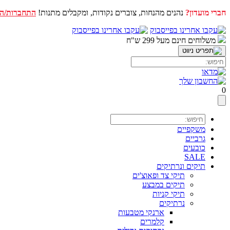
חברי מועדון?
נהנים מהנחות, צוברים נקודות, ומקבלים מתנות!
התחברות/ה
דלג
לתוכן
משלוחים חינם מעל 299 ש"ח
0
משקפיים
גרביים
כובעים
SALE
תיקים ונרתיקים
תיקי צד ופאוצ'ים
תיקים במבצע
תיקי קניות
נרתיקים
ארנקי מטבעות
קלמרים