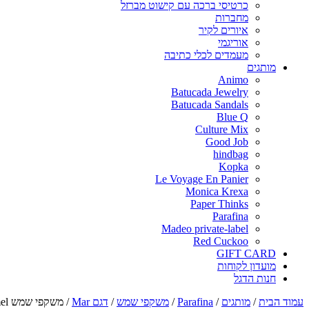
כרטיסי ברכה עם קישוט מברזל
מחברות
איורים לקיר
אוריגמי
מעמדים לכלי כתיבה
מותגים
Animo
Batucada Jewelry
Batucada Sandals
Blue Q
Culture Mix
Good Job
hindbag
Kopka
Le Voyage En Panier
Monica Krexa
Paper Thinks
Parafina
Madeo private-label
Red Cuckoo
GIFT CARD
מועדון לקוחות
חנות הדגל
עמוד הבית
/
מותגים
/
Parafina
/
משקפי שמש
/
דגם Mar
/
משקפי שמש MAR caramel